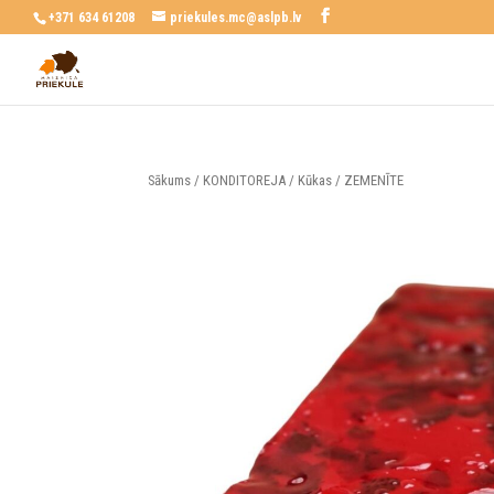
+371 634 61208
priekules.mc@aslpb.lv
Sākums
/
KONDITOREJA
/
Kūkas
/ ZEMENĪTE